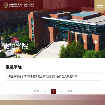
走进学院
走进学院
“专业书籍进学院 现场借阅无上限”动漫游类及红色文献巡展开...
首页
<
1
>
尾页