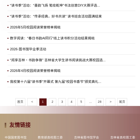
“读书季”活动：“墨韵飞扬 笔绘乾坤”书法创意DIY大赛评选...
“读书季”活动：“传承经典，好书共读” 读书班会活动圆满结束
2026年5月校园阅读荣誉榜单揭晓
数字阅读：“春日书韵AI同行”线上读书积分活动结果揭晓
2026·图书馆毕业季活动
“阅享吉林・书韵争锋” 吉林省大学生讲书阅读挑战大赛校园选...
2026年4月校园阅读荣誉榜单揭晓
我校第十六届“读书季”开幕式 第九届“校园书香节”颁奖典礼...
首页
<
1
2
3
4
5
...
28
>
尾页
友情链接
中国国家图书馆
教育部高校图工委
吉林省图书馆学会
吉林省高校图工委