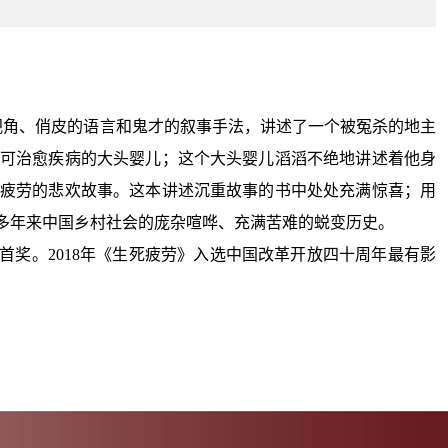
视角、俏皮的语言和鬼才的叙事手法，讲述了一个被冤杀的地主
可治愈疾病的大头婴儿；这个大头婴儿滔滔不绝地讲述着他身
疲劳的悲欢故事。这本讲述沉重故事的书中处处充满惊喜；用
多年来中国乡村社会的庞杂喧哗、充满苦难的蜕变历史。
首奖。2018年《生死疲劳》入选中国改革开放四十周年最有影